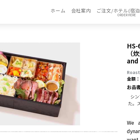
ホーム
会社案内
ご注文/ホテル(宿泊
HS
（炊込
and
Roast
金額：￥
お品
シン
た。
We a
dynam
want 